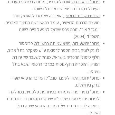
פרופ‘ דן אדרקה:
אונקולוג בכיר, מומחה בסרטני מערכת
העיכול במרכז הרפואי שיבא בתל השומר.
הרב יצחק דוד גרוסמן:
הוא רבה של מגדל העמק וחבר
מועצת הרבנות הראשית, עומד בראש רשת החינוך הארצית
"מגדל אור". זוכה פרס ישראל למפעל חיים לשנת
תשס"ד (2004).
פרופ‘ יהושע דור, נשיא עמותת רחשי לב:
פרופסור
לגינקולוגיה בבית הספר לרפואה ע"ש סאקלר בתל אביב,
חלוץ טיפולי ההפריה בישראל. מנהל לשעבר של יחידת
הפריון וההפריה החוץ-גופית במרכז הרפואי שיבא בתל
השומר.
פרופ‘ יהונתן הלוי:
לשעבר מנכ"ל המרכז הרפואי שערי
צדק בירושלים.
פרופ‘ בתיה יפה:
התמחות בכירורגית פלסטית במחלקה
לכירורגיה פלסטית של בי"ח שיבא. התמחות בכירורגית יד
ביחידה לכירורגית יד של המרכז הרפואי שיבא בתל
השומר.