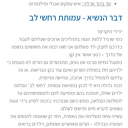
מר ברוך ארליך:
איש עסקים אנגלי ופילנתרופ.
דבר הנשיא - עמותת רחשי לב
ידידי היקרים!
כמי שרגיל ללוות זוגות בתהליכים ארוכים שעליהם לעבור
בדרכם לחבק ילד משלהם אני חווה רבות את תחושתם בסופה
של הדרך – רגעי אושר אין קץ.
במעגל החיים סביבו אנו נעים, מתבשרים גם הורים לא מעטים כי
ילדיהם חלו במחלת הסרטן ואינם עוד בקו הבריאות. או אז
עליהם להתחיל בדרך ארוכה, מתישה ומייסרת.
זכות גדולה היא לי לכהן בנשיאות עמותת 'רחשי לב' המלווה
ילדים שחלו, תומכת בהם ומסייעת להם ולמשפחותיהם עד
להחלמה המלאה, ממש כשם שבורכתי בזכות לסייע בידי זוגות
נשואים להביא חיים חדשים לעולם.
עשייה אחת משלימה את האחרת, ויחד הן שואפות להגשים את
המטרה הגדולה – הורים מאושרים ושמחים, וילדים בריאים