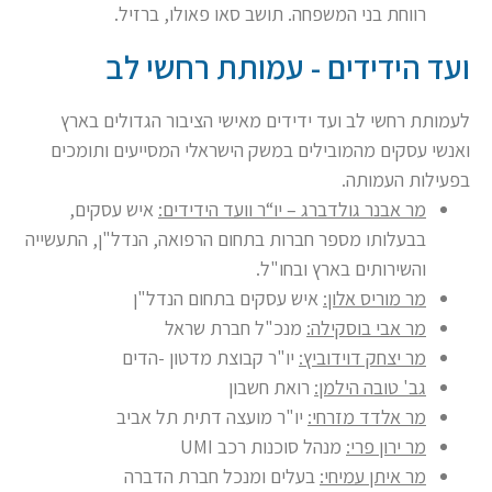
רווחת בני המשפחה. תושב סאו פאולו, ברזיל.
ועד הידידים - עמותת רחשי לב
לעמותת רחשי לב ועד ידידים מאישי הציבור הגדולים בארץ
ואנשי עסקים מהמובילים במשק הישראלי המסייעים ותומכים
בפעילות העמותה.
מר אבנר גולדברג – יו“ר וועד הידידים:
איש עסקים,
בבעלותו מספר חברות בתחום הרפואה, הנדל"ן, התעשייה
והשירותים בארץ ובחו"ל.
מר מוריס אלון:
איש עסקים בתחום הנדל"ן
מר אבי בוסקילה:
מנכ"ל חברת שראל
מר יצחק דוידוביץ:
יו"ר קבוצת מדטון -הדים
גב' טובה הילמן:
רואת חשבון
מר אלדד מזרחי:
יו"ר מועצה דתית תל אביב
מר ירון פרי:
מנהל סוכנות רכב UMI
מר איתן עמיחי:
בעלים ומנכל חברת הדברה