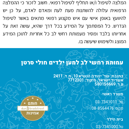
המלצה לטיפול ו/או תחליף לטיפול רפואי. חשוב לזכור כי ההמלצה
הרפואית עלולה להשתנות מעת לעת ומאדם לאדם, על כן יש
להיוועץ באופן אישי עם איש מקצוע רפואי מתאים באשר לטיפול
הנדרש. כל המסתמך על המידע בכל דרך שהיא, עושה זאת על
אחריותו בלבד ומסיר מעמותת רחשי לב כל אחריות לתוכן המידע
המוצג ולשימוש שיעשה בו.
עמותת רחשי לב למען ילדים חולי סרטן
כתובת: שד' יהודה הנשיא 10, ת.ד. 2411
אשדוד ישראל, מיקוד: 7712301
ע.ר. 580156669
משרד ראשי
טל.
03-7341011
פקס. 08-8564476
בית הילד
טל.
03-7341000