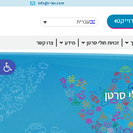
info@r-lev.com
וייקט
עברית
ך
זכויות חולי סרטן
מידע
צרו קשר
פתח סרגל 
י סרטן