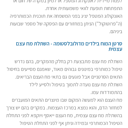
לפנות מיידית לאונקולוג המטפל או למיון במקרה של חום או
התפתחות תופעת לוואי משמעותית אחרת.
האונקולוג המטפל יציג בפני המשפחה את תוכנית הכמותרפיה
(ה"פרוטוקול") הניתן במחזורים עם הפסקה של מספר שבועות
ביניהם.
סרטן המוח בילדים מדולובלסטומה - השתלת מח עצם
עצמית
השתלת מח עצם מתבצעת רק בחלק מהמקרים, בהם נדרש
טיפול כמותרפי במינונים גבוהים מאוד, שאמנם מסייעים בחיסול
התאים הסרטניים אבל פוגעים גם בתאי מח העצם הבריאים.
השתלת מח עצם נועדה לתמוך בטיפול ולסייע לילד
בהתמודדות עמו.
מח העצם הוא למעשה המקום שבו מיוצרים התאים המועברים
למחזור הדם, והוא נמצא במרכז העצמות. במקרים בהם יש צורך
בהשתלת מח עצם עצמית, מח העצם ייאסף ויוקפא לפני התחלת
הטיפול הכמותרפי ובמידה וניתן אף לפני התחלת הטיפול