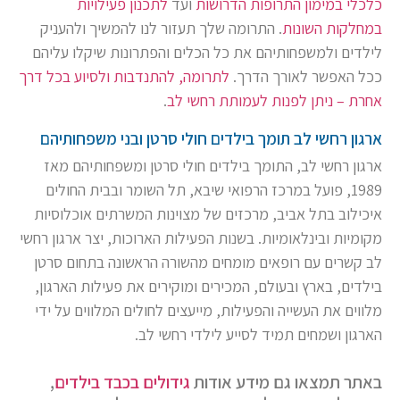
כלכלי במימון התרופות הדרושות
ועד
לתכנון פעילויות
במחלקות השונות
. התרומה שלך תעזור לנו להמשיך ולהעניק
לילדים ולמשפחותיהם את כל הכלים והפתרונות שיקלו עליהם
ככל האפשר לאורך הדרך.
לתרומה, להתנדבות ולסיוע בכל דרך
אחרת – ניתן לפנות לעמותת רחשי לב
.
ארגון רחשי לב תומך בילדים חולי סרטן ובני משפחותיהם
ארגון רחשי לב, התומך בילדים חולי סרטן ומשפחותיהם מאז
1989, פועל במרכז הרפואי שיבא, תל השומר ובבית החולים
איכילוב בתל אביב, מרכזים של מצוינות המשרתים אוכלוסיות
מקומיות ובינלאומיות. בשנות הפעילות הארוכות, יצר ארגון רחשי
לב קשרים עם רופאים מומחים מהשורה הראשונה בתחום סרטן
בילדים, בארץ ובעולם, המכירים ומוקירים את פעילות הארגון,
מלווים את העשייה והפעילות, מייעצים לחולים המלווים על ידי
הארגון ושמחים תמיד לסייע לילדי רחשי לב.
באתר תמצאו גם מידע אודות
גידולים בכבד בילדים
,