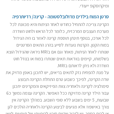
ומיקרוסקופ ייעודי.
סרטן המוח בילדים מדולובלסטומה - קרינה/ רדיותרפיה
הקרינה צריכה להתחיל כחודש לאחר הניתוח והיא מכוונת לכל
מערכת העצבים המרכזית, כלומר לכל הראש ולחוט השדרה
לכל אורכו, בנוסף תינתן תוספת קרינה לאזור בו היה הגידול
במוח הקטן. הקרנות נועדות לסייע בהרג התאים הסרטניים
שנותרו לאחר הניתוח, מאחר וגם אם בMRI ניראה שהגידול הוצא
בשלמותו, קיימים בוודאות תאים שנותרו במוח או בנוזל חוט
השדרה ולא ניתן לראותם בMRI.
על מנת להפחית נזק לתאים בריאים, יש לתכנן באופן מדויק את
שדה הקרינה, לפיכך כשבוע טרם התחלת הקרינה תבוצע
סימולציה לקרינה ולאחריה צוות הפיזיקאים והמקרינים יתכנן
עבור הילד קרינה מדויקת ככל האפשר. הקרינה עצמה נמשך כ6
שבועות, 5 ימים בשבוע ללא סופי השבוע. במהלך הקרינה אין
צורך באישפוז אלא מגיעים לביצוע הקרינה ולאחריה הולכים לגן
או לבית הספר. יש לזכור שקיים סיכוי להופעתן של תופעות לוואי