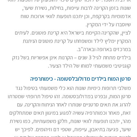
שונות בזמן הקרינה לרבות עייפות, בחילות, נשירת שיער,
אדמומיות בקרקפת, וכן יתכנו תופעות לוואי ארוכות טווח
שיוסברו על ידי המקרין.
לציין, שהקרינה הקיימת בישראל היא קרינת פוטונים. לעיתים
המקרין ימליץ לילד ומשפחתו על קרינת פוטונים הניתנת
במרכזים בארופה ובארה"ב.
בילדים מתחת לגיל 3 שנים – הקרנות אינן אפשריות בשל נזק
קוגניטיבי משמעותי למוחו של הילד הצעיר.
סרטן המוח בילדים מדולובלסטומה - כימותרפיה
משלבי תרופות כימיות שונות הוא כלי משמעותי בטיפול נגד
סרטן המוח, ובפרט במדולובסטומה. זהו טיפול תרופתי שמטרתו
להרוג את תאים סרטניים שנותרו לאחר הניתוח והקרינה. עם
זאת, מאחר וכמותרפיה עשויה לפגוע במיגוון תאים שמתחלקים
מהר, יתכנו תופעות לוואי שונות, חלקן משמעותיות, כמו נשירת
שיער, פגיעה בתיאבון, עייפות, שטפי דם וזיהומים. לפיכך יש