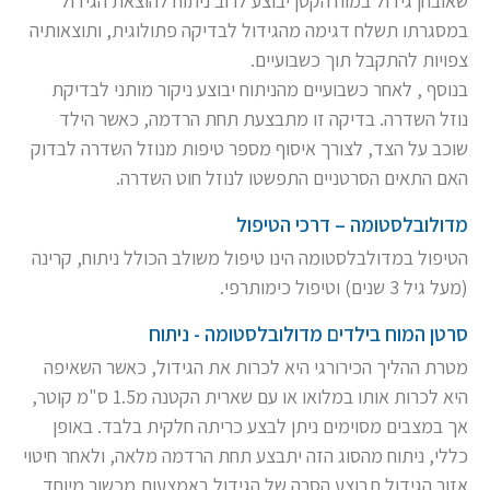
שאובחן גידול במוח הקטן יבוצע לרוב ניתוח להוצאת הגידול
במסגרתו תשלח דגימה מהגידול לבדיקה פתולוגית, ותוצאותיה
צפויות להתקבל תוך כשבועיים.
בנוסף , לאחר כשבועיים מהניתוח יבוצע ניקור מותני לבדיקת
נוזל השדרה. בדיקה זו מתבצעת תחת הרדמה, כאשר הילד
שוכב על הצד, לצורך איסוף מספר טיפות מנוזל השדרה לבדוק
האם התאים הסרטניים התפשטו לנוזל חוט השדרה.
מדולובלסטומה – דרכי הטיפול
הטיפול במדולבלסטומה הינו טיפול משולב הכולל ניתוח, קרינה
(מעל גיל 3 שנים) וטיפול כימותרפי.
סרטן המוח בילדים מדולובלסטומה - ניתוח
מטרת ההליך הכירורגי היא לכרות את הגידול, כאשר השאיפה
היא לכרות אותו במלואו או עם שארית הקטנה מ1.5 ס"מ קוטר,
אך במצבים מסוימים ניתן לבצע כריתה חלקית בלבד. באופן
כללי, ניתוח מהסוג הזה יתבצע תחת הרדמה מלאה, ולאחר חיטוי
אזור הגידול תבוצע הסרה של הגידול באמצעות מכשור מיוחד