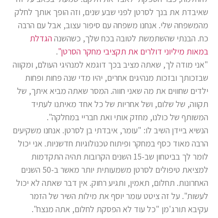
שאיבדת את בנך לסרטן לפני שבע שנים, וזה הופך אותך לחלק
מהמשפחה שלי. אנחנו משפחה עם סיפור עצוב, אבל עם הרבה
כח. הבנתי שהשתמשת לטובה בכח שלך, כשהשנה
הגדלת
במאות מיליוני דולרים את תקציבי מחקר הסרטן"
.
"אני מודה לך, שאתה מציב בכך דוגמא למנהיגי העולם, ומקווה
שבזכותך ובזכות מנהיגים אחרים, יהיו מדי שנה פחות ופחות
ילדים שחווים את מה שאני חווה. המסר שאתה מביא איתך, של
תקווה, של שלום, ושל אחריות של כל אחד מאיתנו לעתיד
המשותף של כולנו, מחזק אותי ואת חבריי במחלקה".
הנשיא ביידן השיב לו: "עומר, איבדתי בן לסרטן. אנחנו משקיעים
הרבה מאוד כסף במחקר ופיתוח טכנולוגיות חדשניות. אני יכול
לומר לך בביטחון שב-15 השנים הקרובות תהיה התקדמות
למציאת טיפולים לסרטן משמעותית יותר מאשר ב-50 השנים
האחרונות. תחלום, תאמין, ותגיע רחוק. אין דבר שאתה לא יכול
לעשות". על זה ציטט עומר יוסף את מילות השיר של הזמר
עקיבא תורג'מן "כל עוד לא הפסקת לחלום, אתה מנצח".