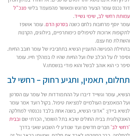
דוד נכנס עומר הצעיר מרוגש ומאושר מהמעמד בליווי
מנכ"ל
עמותת רחשי לב, שימי גשייד
.
עומר יוסף מרחובות נלחם כשנה
בסרטן הדם
. עומר אושפז
לתקופות ארוכות לטיפולים כימותרפיים, ביולוגים, הקרנות
והשתלת מח עצם.
בתחילת הפגישה התעניין הנשיא בתחביביו של עומר חובב החיות.
וסיפר לו על הכלב שלו ועל החיות שהיו לו במהלך חייו. עומר
סיפר כי הוא אוהב לבשל והוא פודי בנשמתו.V
תחלום, תאמין, ותגיע רחוק – רחשי לב
הנשיא, עומר וגשייד דיברו על ההתמודדות של עומר עם הסרטן
ועל המאמצים העולמיים למציאת טיפול. בקול רועד אמר עומר
לנשיא ביידן: "אדוני הנשיא, בשנה אחת בלבד נכנסתי למחלקה
האונקולוגית בבית החולים שיבא בתל השומר, הכרתי שם
ובבית
'רחשי לב'
חברים חדשים ועד שנודע לי השבוע שאני בדרך
להחלמה, כבר הספקתי לאבד את חלקם. שמעתי בכאב על זה