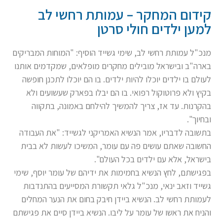
קידום המחקר – עמותת רחשי לב
למען ילדים חולי סרטן
מנכ"ל עמותת רחשי לב, שימי גשייד הוסיף: "המוחות המבריקים
בארה"ב ובישראל מובילים מחקרים מופלאים, שמקדמים אותנו
לעולם בו ילדים יוכלו להיות ילדים. בו הם יוכלו לתכנן חופשה
בקיץ ולא פרוטוקול רפואי. בו הם יבלו בפארק שעשועים ולא
בהקרנות. עד אז, צריך להמשיך להילחם באמונה, בתקווה
ובחיוך".
בתשובה לדבריו, אמר הנשיא האמריקני לגשייד: "את העבודה
החשובה שאתם עושים פה עם עומר, המשיכו לעשות לא בבית
בישראל, אלא עם ילדים בכל העולם".
בפגישתם, לחץ הנשיא בחמימות את ידיהם של עומר יוסף, שימי
גשייד וזאב ינאי, מנכ"ל גלאי תקשורת המסייעים בהתנדבות
לעמותת רחשי לב. הנשיא ביידן חיבק בחום את הנער המחלים
והניח את ראשו של עומר על ליבו. הנשיא ביידן סיים את פגישתם