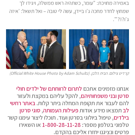
באמירה מחויכת: "עומר, כשתהיה ראש ממשלה, ויגידו לך
שמחוץ לחדר מחכה ג'ו ביידן, עשה לי טובה – ואל תשאל: 'איזה
ג'ו?!?'".
קרדיט צילום: הבית הלבן. (Official White House Photo by Adam Schultz)
אנחנו מזמינים אתכם
לתרום לרווחתם של ילדים חולי
סרטן ובני משפחותיהם
, להקל עליהם במקצת ולעזור
להם לעבור את תקופת המחלה ביתר קלות.
באתר רחשי
לב
תמצאו מידע אודות
פעילות העמותה
,
סוגי סרטן
בילדים
, טיפול ביולוגי בסרטן ועוד. תוכלו ליצור עימנו קשר
טלפוני בטלפון מספר:
1-800-28-11-28
או השאירו
פרטים ונציגנו יחזרו אליכם בהקדם.