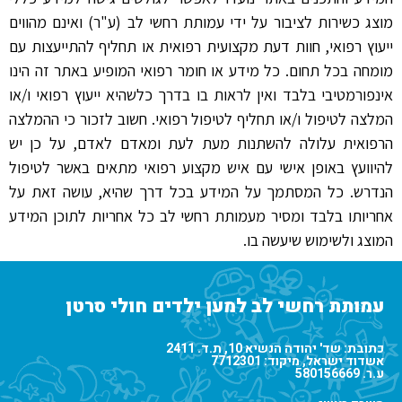
מוצג כשירות לציבור על ידי עמותת רחשי לב (ע"ר) ואינם מהווים
ייעוץ רפואי, חוות דעת מקצועית רפואית או תחליף להתייעצות עם
מומחה בכל תחום. כל מידע או חומר רפואי המופיע באתר זה הינו
אינפורמטיבי בלבד ואין לראות בו בדרך כלשהיא ייעוץ רפואי ו/או
המלצה לטיפול ו/או תחליף לטיפול רפואי. חשוב לזכור כי ההמלצה
הרפואית עלולה להשתנות מעת לעת ומאדם לאדם, על כן יש
להיוועץ באופן אישי עם איש מקצוע רפואי מתאים באשר לטיפול
הנדרש. כל המסתמך על המידע בכל דרך שהיא, עושה זאת על
אחריותו בלבד ומסיר מעמותת רחשי לב כל אחריות לתוכן המידע
המוצג ולשימוש שיעשה בו.
עמותת רחשי לב למען ילדים חולי סרטן
כתובת: שד' יהודה הנשיא 10, ת.ד. 2411
אשדוד ישראל, מיקוד: 7712301
ע.ר. 580156669