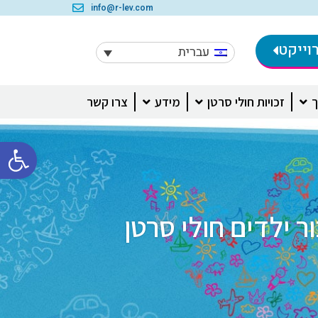
info@r-lev.com
וייקט
עברית
ך
זכויות חולי סרטן
מידע
צרו קשר
פתח סרגל 
 ילדים חולי סרטן