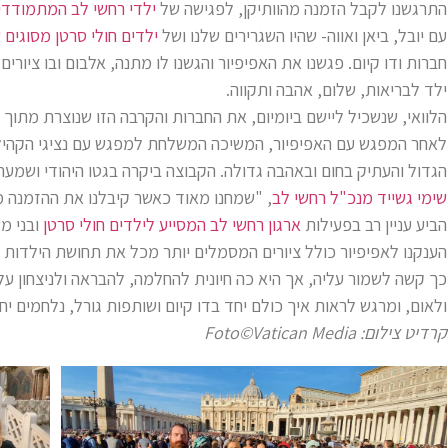
התרגשנו לקבל הזמנה מהוותיקן, לפגישה של
ילדי רחשי לב המתמודד
עם יובל, ביאן ואווה- שהיו השגרירים שלנו ושל
ילדים חולי סרטן מסוגים ש
חברות ודו קיום. פגשנו את האפיפיור והגשנו לו מתנה, אלבום ובו ציורי
ילד לבריאות, שלום, אהבה ותקווה.
הלוואי, שנשכיל ליישם ביומיום, את החברות והקרבה הזו שנוצרת מתוך 
לאחר המפגש עם האפיפיור, המשיכה המשלחת למפגש עם נציגי הקהילה 
הגדול והעתיק בחום ובאהבה גדולה. הקבוצה ביקרה בגטו היהודי ושמעה
שימי גשייד מנכ"ל רחשי לב
, "שמחנו מאוד כאשר קיבלנו את ההזמנה מ
הביע עניין רב בפעילות
ארגון רחשי לב המסייע לילדים חולי סרטן
ובני מ
הענקנו לאפיפיור כולל ציורים המסמלים יותר מכל את תחושת הילדות
כך קשה לשמור עליה, אך היא כה חיונית להחלמה, להבראה ולניצחון על
ולאום, ומרגש לראות איך כולם יחד בדו קיום ושותפות גורל, נלחמים יחד 
קרדיט צילום: Foto©Vatican Media