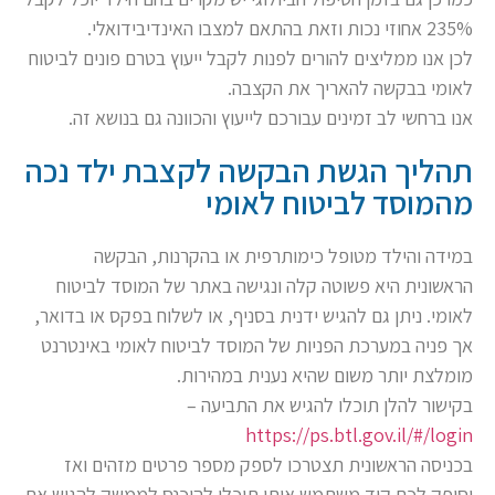
235% אחוזי נכות וזאת בהתאם למצבו האינדיבידואלי.
לכן אנו ממליצים להורים לפנות לקבל ייעוץ בטרם פונים לביטוח
לאומי בבקשה להאריך את הקצבה.
אנו ברחשי לב זמינים עבורכם לייעוץ והכוונה גם בנושא זה.
תהליך הגשת הבקשה לקצבת ילד נכה
מהמוסד לביטוח לאומי
במידה והילד מטופל כימותרפית או בהקרנות, הבקשה
הראשונית היא פשוטה קלה ונגישה באתר של המוסד לביטוח
לאומי. ניתן גם להגיש ידנית בסניף, או לשלוח בפקס או בדואר,
אך פניה במערכת הפניות של המוסד לביטוח לאומי באינטרנט
מומלצת יותר משום שהיא נענית במהירות.
בקישור להלן תוכלו להגיש את התביעה –
https://ps.btl.gov.il/#/login
בכניסה הראשונית תצטרכו לספק מספר פרטים מזהים ואז
יסופק לכם קוד משתמש איתו תוכלו להיכנס לממשק להגיש את