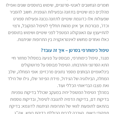
חומרים הנחשבים לאנטי-סרטניים, שימוש בתוספים שונים ואפילו
מהלכים כמו שינויים בתזונה ובפעילות הגופנית. חשוב להסביר
שפעולות אלו כדוגמת שינויים לתזונה נכונה ופעילות ספורט
וכדו', מבורכות אך אינן מהוות תחליף לטיפול המקובל, ורצוי
להתייעצץ עם האונקולוג המטפל לפני שינויים ושימוש בתוספים
כאלו ואחרים מחשש לאינטראקציה בין התרופות שניתנות.
טיפול כימותרפי בסרטן – איך זה עובד?
מנגד, טיפול כימותרפי, מבוסס על פגיעה במסלול מחזור חיי
התא הסרטני והתרבותו. הטיפול מבוסס על פרוטוקולים
בינלאומיים הבוחנים מספר נתונים מרכזיים: אופי המחלה, שלב
המחלה, הביולוגיה של הגידול, מידת הפיזור שלו, גילו של הילד
ואת מצבו הבריאותי הכללי ועוד.
במהלך הטיפול המטופל יהיה במעקב שכולל בדיקות גופניות
בדיקות דם, בדיקות הדמיה לתגובה לטיפול, ובדיקות נוספות
בהתאם לתופעות לוואי של התרופות הניתנות לדוגמא: בדיקת
תפקודי ריאות, הערכה לבבית הכוללת בדיקת רופא ,אק"ג