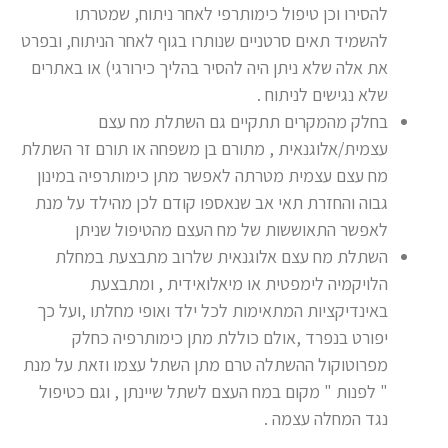
להסירו וכן טיפול כימותרפי לאחר ניתוח, שמטרתו
להשמיד תאים סרטניים שנותרו בגוף לאחר הניתוח, ובפרט
את אלה שלא ניתן היה להסיר בהליך כירורגי) או באתרים
שלא נגישים לניתוח .
בחלק מהמקרים תתקיים גם השתלת מח עצם
עצמית/אלוגנאית , מתורם בן משפחה או תורם זר השתלת
מח עצם עצמית מטרתה לאפשר מתן כימותרפיה במינון
גבוה והחזרת תאי אב שנאספו קודם לכן מהילד על מנת
לאפשר התאוששות של מח העצם מהטיפול שניתן
השתלת מח עצם אלוגנאית שלרוב מתבצעת במחלת
הלויקמיה לימפטית או מיאלואידית , ומתבצעת
באינדיקציות המתאימות לכל ילד ואופי מחלתו ,ועל כך
יפורט בנפרד ,אולם כוללת מתן כימותרפיה כחלק
מפרוטוקול ההשתלה טרם מתן השתל עצמו וזאת על מנת
" לפנות " מקום במח העצם לשתל שיינתן , וגם כטיפול
נגד המחלה עצמה .