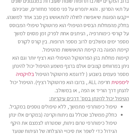
ברוב המקרים ישולבו תרופות שונות שעובדות במנגנונים שונים
על תאי הסרטן . והוא יתפרש על פני מספר מחזורים, שביניהם
ייקבעו הפוגות שיאפשרו לחולה להתאושש בין סבב אחד למשנהו.
בחלק מהמחלות הבסיס הטיפולי הוא פרוטוקול טיפולי המבוסס
על קורסי כימותרפיה , הניתנים אחת לפרק זמן מסוים למשך
מספר ימים ומשלבים לרוב מספר תרופות. בין קורס לקורס
קיימת הפוגה בה קיימת התאוששות מהטיפול.
קיימות מחלות בהן הפרוטוקול הטיפולי הוא רציף יותר וגם הוא
ניתן במרווחים קצובים אולם ברצף משמע הטיפול יכול להינתן
מספר פעמים בשבוע ( לדוגמא פרוטוקול הטיפול
בלויקמיה
לימפטית
חריפה ALL , ברובו הוא פרוטוקול רציף). הטיפול יכול
להנתן דרך הוריד או הפה , או במשולב.
הטיפול יכול להינתן במס' דרכים עיקריות:
טיפול כימותרפי מתמשך, ללא טיפולים נוספים במקביל.
כחלק ממשלב שכולל גם ניתוח וקרינה (במקרים אלו ינתן
טיפול כימותרפי טרום ניתוח, שמטרתו לצמצם את היקף
הגידול כדי לשפר את סיכויי ההצלחה של הניתוח שנועד