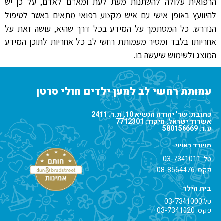
הרפואית עלולה להשתנות מעת לעת ומאדם לאדם, על כן יש
להיוועץ באופן אישי עם איש מקצוע רפואי מתאים באשר לטיפול
הנדרש. כל המסתמך על המידע בכל דרך שהיא, עושה זאת על
אחריותו בלבד ומסיר מעמותת רחשי לב כל אחריות לתוכן המידע
המוצג ולשימוש שיעשה בו.
עמותת רחשי לב למען ילדים חולי סרטן
כתובת: שד' יהודה הנשיא 10, ת.ד. 2411
אשדוד ישראל, מיקוד: 7712301
ע.ר. 580156669
משרד ראשי
טל.
03-7341011
פקס. 08-8564476
בית הילד
טל.
03-7341000
פקס. 03-7341020