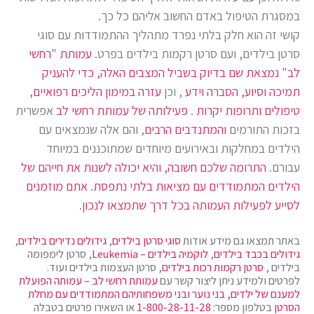
במסגרת הטיפול באדם החשוב אליהם כל כך.
קושי זה הוא חלק בלתי נפרד מתהליך ההתמודדות עם סוגי
סרטן בילדים, ועם סרטן רקמות בילדים בפרט.
עמותת "רחשי
לב" נמצאת שם בדיוק בשביל המצבים האלה, כדי להעניק
תמיכה וסיוע, הסברה וידע
, וכן
עזרה במימון הליכים רפואיים,
טיפולים ותרופות יקרות
.
פעילותה של עמותת רחשי לב
אפשרית
בזכות התורמים
והמתנדבים הרבים
, והם אלה שנמצאים עם
הילדים במחלקות ובאירועים מיוחדים שמתוכננים במיוחד
עבורם.
התרומה שלכם חשובה, והיא יכולה לשנות את חייהם של
הילדים המתמודדים עם מציאות בלתי נתפסת
.
אתם מוזמנים
לסייע לפעילות העמותה בכל דרך שתמצאו לנכון
.
באתר תמצאו גם מידע אודות
סוגי סרטן בילדים
,
גידולים נדירים בילדים
,
גידולים בכבד בילדים
,
לוקמיה בילדים – Leukemia
, סרטן לימפומה
בילדים ,
סרטן רקמות רכות בילדים
, סרטן העצמות בילדים ועוד.
לפרטים ולמידע ניתן ליצור קשר עם
עמותת רחשי לב – עמותה הפועלת
למענם של ילדים, בני נוער ובני משפחותיהם המתמודדים עם מחלת
הסרטן
בטלפון מספר:
1-800-28-11-28
או השאירו פרטים בטבלה