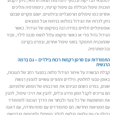
לממצאי הבדיקות ובכפוף להמלצות הצוות הרפואי, ניתן לקבוע
תוכנית טיפול הכוללת גם טיפול קרינתי, כימותרפיה והליכים
אחרים כמו טיפולים הורמונליים וביולוגיים. ישנם מקרים שבהם
ניתן לכרות את הגידול במלואו בניתוח אבל ממצאים
אופטימליים תלויים במידה רבה במיקומו של הגידול. כאשר
הגידול גדול מדי או כאשר מיקומו עלול להוות סכנה לילד, סביר
שהתוכנית תתמקד בסוגי טיפול אחרים, ובפרט בקרינה
ובכימותרפיה.
התמודדות עם סרטן רקמות רכות בילדים – גם ברמה
הרגשית
קבלת הבשורה על איתור הגידול מלווה במנעד רחב של תגובות,
באופן טבעי לחלוטין. הילדים וההורים עשויים להפגין רגשות
שונים, בפרט כשהם מבינים את מורכבותו של המסע שלפניהם.
הם צריכים לקבל המון מידע וכלים, להבין את דרכי טיפול, להבין
את המשמעות של כל צעד ולבחור את הדרך הנכונה להתמודד
עם המציאות החדשה. הם מתמודדים עם מתח וחרדה, עם דאגה
גדולה וכן עם עלויות הנלוות להליך הטיפולי ולתרופות הנדרשות