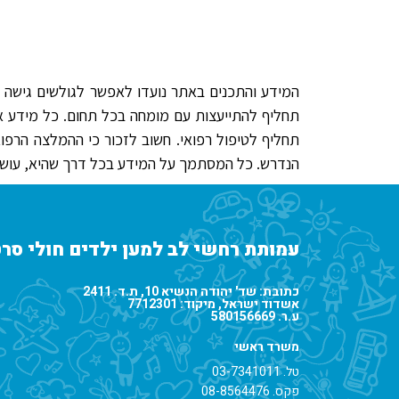
המידע והתכנים באתר נועדו לאפשר לגולשים גישה למ
תחליף להתייעצות עם מומחה בכל תחום. כל מידע או ח
תחליף לטיפול רפואי. חשוב לזכור כי ההמלצה הרפו
הנדרש. כל המסתמך על המידע בכל דרך שהיא, עושה 
עמותת רחשי לב למען ילדים חולי סרט
כתובת: שד' יהודה הנשיא 10, ת.ד. 2411
אשדוד ישראל, מיקוד: 7712301
ע.ר. 580156669
משרד ראשי
טל.
03-7341011
פקס. 08-8564476