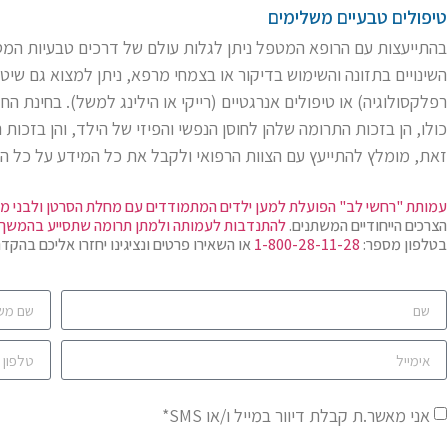
טיפולים טבעיים משלימים
בהתייעצות עם הרופא המטפל ניתן לגלות עולם של דרכים טבעיות המס
השינויים בתזונה והשימוש בדיקור או בצמחי מרפא, ניתן למצוא גם שיטו
רפלקסולוגיה) או טיפולים אנרגטיים (רייקי או הילינג למשל). בחינת הח
כולו, הן בזכות התרומה שלהן לחוסן הנפשי והפיזי של הילד, והן בזכות
זאת, מומלץ להתייעץ עם הצוות הרפואי ולקבל את כל המידע על כל ה
עמותת "רחשי לב" הפועלת למען ילדים המתמודדים עם מחלת הסרטן ולבני מ
הצרכים הייחודיים המשתנים.
להתנדבות לעמותה
ולמתן תרומה שתסייע בהמשך פ
בטלפון מספר:
1-800-28-11-28
או השאירו פרטים ונציגינו יחזרו אליכם בהקדם
אני מאשר.ת קבלת דיוור במייל ו/או SMS*