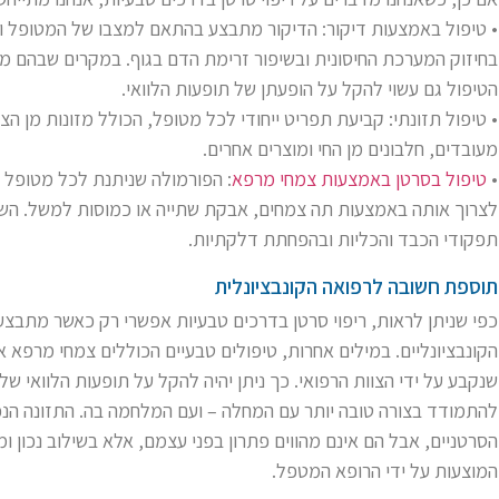
• טיפול באמצעות דיקור: הדיקור מתבצע בהתאם למצבו של המטופל ובאמ
בחיזוק המערכת החיסונית ובשיפור זרימת הדם בגוף. במקרים שבהם מת
הטיפול גם עשוי להקל על הופעתן של תופעות הלוואי.
• טיפול תזונתי: קביעת תפריט ייחודי לכל מטופל, הכולל מזונות מן הצ
מעובדים, חלבונים מן החי ומוצרים אחרים.
•
טיפול בסרטן באמצעות צמחי מרפא
: הפורמולה שניתנת לכל מטופל מ
לצרוך אותה באמצעות תה צמחים, אבקת שתייה או כמוסות למשל. השיט
תפקודי הכבד והכליות ובהפחתת דלקתיות.
תוספת חשובה לרפואה הקונבציונלית
כפי שניתן לראות, ריפוי סרטן בדרכים טבעיות אפשרי רק כאשר מתבצע ש
הקונבציונליים. במילים אחרות, טיפולים טבעיים הכוללים צמחי מרפא 
שנקבע על ידי הצוות הרפואי. כך ניתן יהיה להקל על תופעות הלוואי של
להתמודד בצורה טובה יותר עם המחלה – ועם המלחמה בה. התזונה הנכו
הסרטניים, אבל הם אינם מהווים פתרון בפני עצמם, אלא בשילוב נכון ומד
המוצעות על ידי הרופא המטפל.