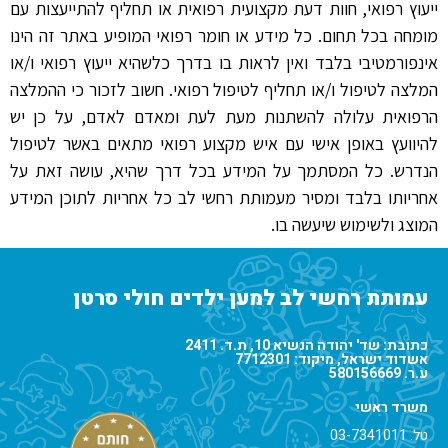
ייעוץ רפואי, חוות דעת מקצועית רפואית או תחליף להתייעצות עם
מומחה בכל תחום. כל מידע או חומר רפואי המופיע באתר זה הינו
אינפורמטיבי בלבד ואין לראות בו בדרך כלשהיא ייעוץ רפואי ו/או
המלצה לטיפול ו/או תחליף לטיפול רפואי. חשוב לזכור כי ההמלצה
הרפואית עלולה להשתנות מעת לעת ומאדם לאדם, על כן יש
להיוועץ באופן אישי עם איש מקצוע רפואי מתאים באשר לטיפול
הנדרש. כל המסתמך על המידע בכל דרך שהיא, עושה זאת על
אחריותו בלבד ומסיר מעמותת רחשי לב כל אחריות לתוכן המידע
המוצג ולשימוש שיעשה בו.
עמותת רחשי לב למען ילדים חולי סרטן
כתובת: שד' יהודה הנשיא 10, ת.ד. 2411
אשדוד ישראל, מיקוד: 7712301
ע.ר. 580156669
משרד ראשי
טל.
03-7341011