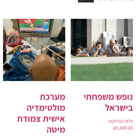
נופש משפחתי
מערכת
בישראל
מולטימדיה
אישית צמודת
עלות הפרויקט:
מיטה
₪
5,000.00